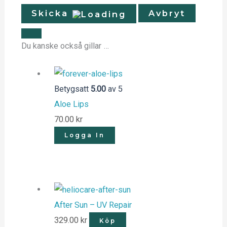
Skicka
Avbryt
Du kanske också gillar …
Betygsatt
5.00
av 5
Aloe Lips
70.00
kr
Logga In
After Sun – UV Repair
329.00
kr
Köp