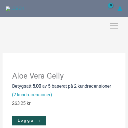
Hoppa
till
innehåll
Aloe Vera Gelly
Betygsatt
5.00
av 5 baserat på
2
kundrecensioner
(
2
kundrecensioner)
263.25
kr
Logga In