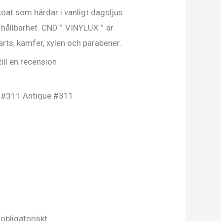
t som härdar i vanligt dagsljus
h hållbarhet. CND™ VINYLUX™ är
rts, kamfer, xylen och parabener.
ill en recension
Antique #311
 obligatoriskt