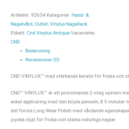
Artikelnr:
92634
Kategorier:
Hand- &
Nagelvård
,
Outlet
,
Vinylux Nagellack
Etikett:
Cnd Vinylux Antique
Varumärke:
CND
Beskrivning
Recensioner (0)
CND VINYLUX™ med stärkande keratin för friska och st
CND™ VINYLUX™ är ett prisvinnande 2-steg system me
enkel applicering med den böjda penseln, 8.5 minuter to
det första Long Wear Polish med vårdande egenskaper 
jojoba olja) för friska och starka naturliga naglar.