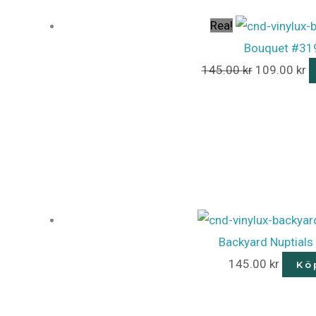
Rea!
Bouquet #31
145.00
kr
109.00
kr
Backyard Nuptial
145.00
kr
Kö