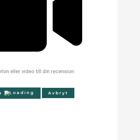
oton eller video till din recension
a
Avbryt