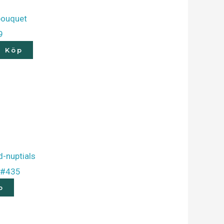
9
Köp
s #435
p