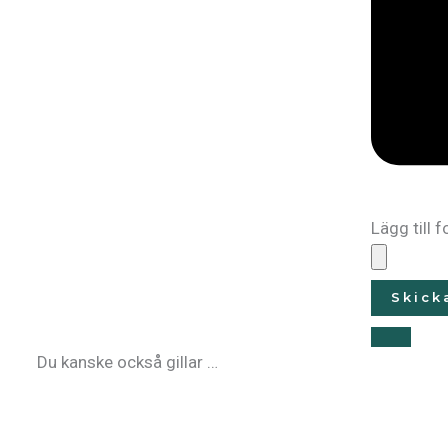
Lägg till f
Skick
Du kanske också gillar …