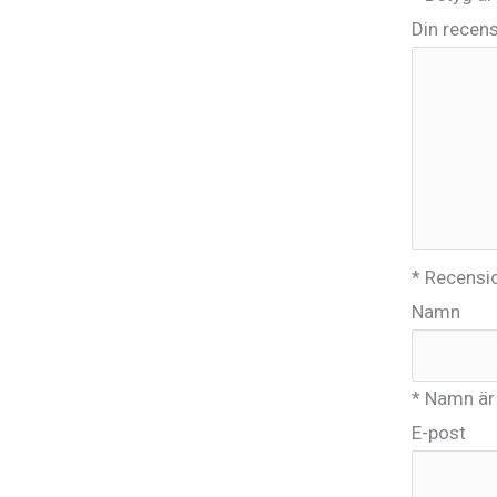
Din recen
* Recensio
Namn
* Namn är 
E-post