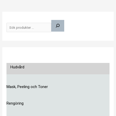
S
ö
k
Hudvård
Mask, Peeling och Toner
Rengöring