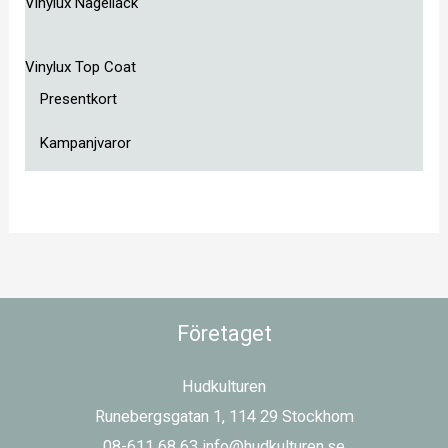
Vinylux Nagellack
Vinylux Top Coat
Presentkort
Kampanjvaror
Företaget
Hudkulturen
Runebergsgatan 1, 114 29 Stockhom
08-611 68 63 info@hudkulturen.se