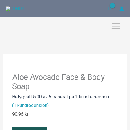
Hoppa
till
innehåll
Aloe Avocado Face & Body
Soap
Betygsatt
5.00
av 5 baserat på
1
kundrecension
(
1
kundrecension)
90.96
kr