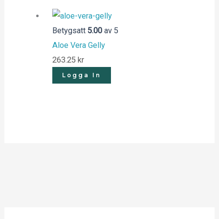
Betygsatt
5.00
av 5
Aloe Vera Gelly
263.25
kr
Logga In
S