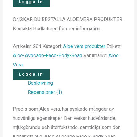
Logga In
ÖNSKAR DU BESTÄLLA ALOE VERA PRODUKTER.
Kontakta Hudkuturen för mer information.
Artikelnr:
284
Kategori:
Aloe vera produkter
Etikett:
Aloe-Avocado-Face-Body-Soap
Varumärke:
Aloe
Vera
Logga In
Beskrivning
Recensioner (1)
Precis som Aloe vera, har avokado mängder av
hudvänliga egenskaper. Den verkar hudvårdande,
mjukgörande och återfuktande, samtidigt som den
lugnar din hud. Aloe Avocado Face & Body Soap