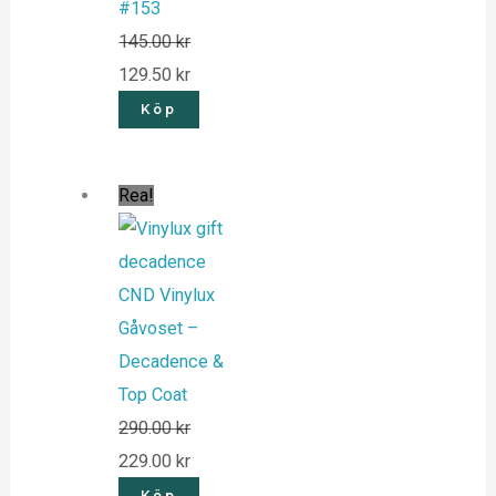
#153
145.00
kr
129.50
kr
Köp
Rea!
CND Vinylux
Gåvoset –
Decadence &
Top Coat
290.00
kr
229.00
kr