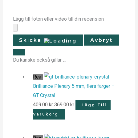
Lägg till foton eller video till din recension
Skicka
Avbryt
Du kanske också gillar …
Rea!
Brilliance Plenary 5 mm, flera färger –
GT Crystal
409.00
kr
369.00
kr
Lägg Till I
Varukorg