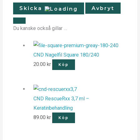
Skicka
Avbryt
Du kanske också gillar …
CND Nagelfil Square 180/240
20.00
kr
Köp
CND RescueRxx 3,7 ml –
Keratinbehandling
89.00
kr
Köp