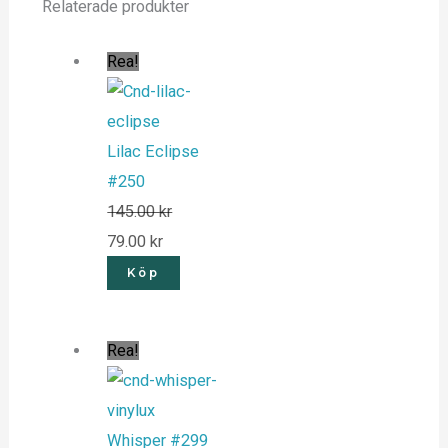
Relaterade produkter
Rea!
Lilac Eclipse
#250
145.00
kr
79.00
kr
Köp
Rea!
Whisper #299