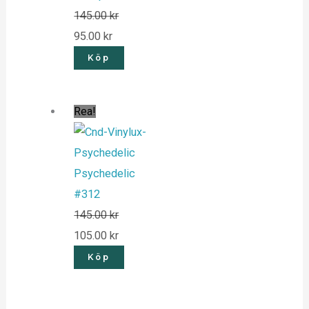
145.00
kr
95.00
kr
Köp
Rea!
Psychedelic
#312
145.00
kr
105.00
kr
Köp