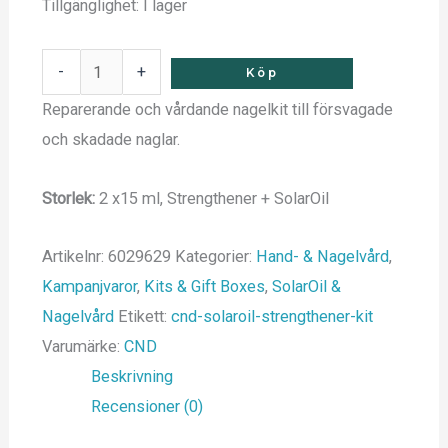
Tillgänglighet:
I lager
-
+
Köp
Reparerande och vårdande nagelkit till försvagade
och skadade naglar.
Storlek:
2 x15 ml, Strengthener + SolarOil
Artikelnr:
6029629
Kategorier:
Hand- & Nagelvård
,
Kampanjvaror
,
Kits & Gift Boxes
,
SolarOil &
Nagelvård
Etikett:
cnd-solaroil-strengthener-kit
Varumärke:
CND
Beskrivning
Recensioner (0)