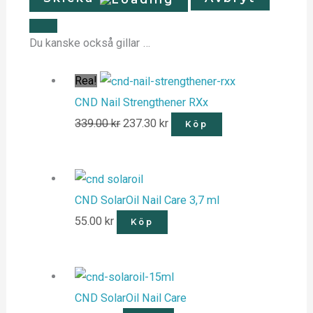
Du kanske också gillar …
Rea!
CND Nail Strengthener RXx
339.00
kr
237.30
kr
Köp
CND SolarOil Nail Care 3,7 ml
55.00
kr
Köp
CND SolarOil Nail Care