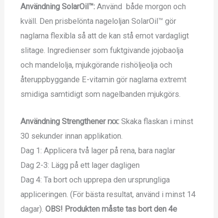
Användning SolarOil™:
Använd både morgon och
kväll. Den prisbelönta nageloljan SolarOil™ gör
naglarna flexibla så att de kan stå emot vardagligt
slitage. Ingredienser som fuktgivande jojobaolja
och mandelolja, mjukgörande rishöljeolja och
återuppbyggande E-vitamin gör naglarna extremt
smidiga samtidigt som nagelbanden mjukgörs.
Användning Strengthener rxx:
Skaka flaskan i minst
30 sekunder innan applikation.
Dag 1: Applicera två lager på rena, bara naglar
Dag 2-3: Lägg på ett lager dagligen
Dag 4: Ta bort och upprepa den ursprungliga
appliceringen. (För bästa resultat, använd i minst 14
dagar).
OBS! Produkten måste tas bort den 4e