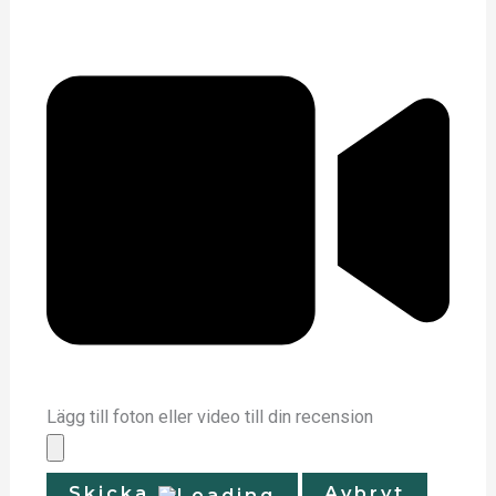
Lägg till foton eller video till din recension
Skicka
Avbryt