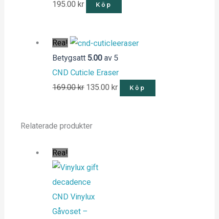
195.00
kr
Köp
Rea!
Betygsatt
5.00
av 5
CND Cuticle Eraser
169.00
kr
135.00
kr
Köp
Relaterade produkter
Rea!
CND Vinylux
Gåvoset –