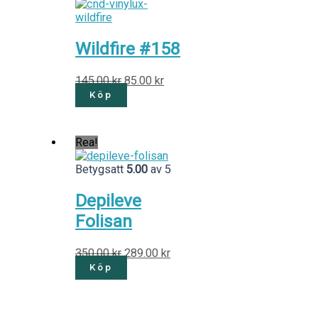
Wildfire #158
145.00
kr
85.00
kr
Köp
Rea!
Betygsatt
5.00
av 5
Depileve
Folisan
350.00
kr
289.00
kr
Köp