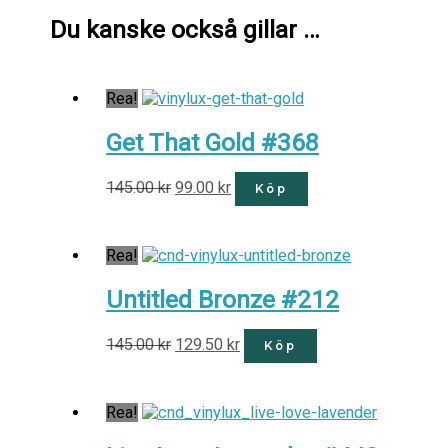
Du kanske också gillar …
Rea!
Get That Gold #368
145.00
kr
99.00
kr
Köp
Rea!
Untitled Bronze #212
145.00
kr
129.50
kr
Köp
Rea!