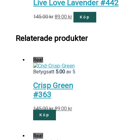
Live Love Lavender #442
145.00
kr
89.00
kr
Köp
Relaterade produkter
Rea!
Betygsatt
5.00
av 5
Crisp Green
#363
145.00
kr
89.00
kr
Köp
Rea!