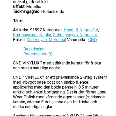
delikat glittereffekt.
Effekt:
Metallic
Täckningsgrad:
Heltäckande
15 ml
Artikelnr:
91597
Kategorier:
Hand- & Nagelvård
,
Kampanjvaror
,
Naglar
,
Outlet
,
Vinylux Nagellack
Etikett:
Cnd Vinylux Mercurial
Varumärke:
CND
Beskrivning
Recensioner (0)
CND VINYLUX™ med stärkande keratin för friska
och starka naturliga naglar
CND™ VINYLUX™ är ett prisvinnande 2-steg system
med inbyggt base coat och snabb & enkel
applicering med den böjda penseln, 8.5 minuter
torktid och enkel borttagning. Det är det första Long
Wear Polish med vårdande egenskaper (stärkande
keratin, vitamin E och jojoba olja) för friska och
starka naturliga naglar.
Används tillsammans med VINYLUX™ Long Wear