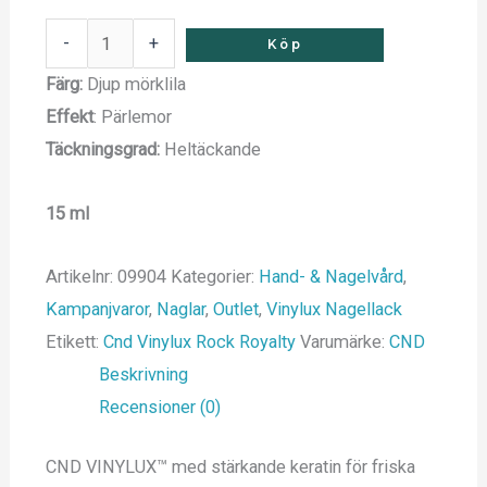
-
+
Köp
Färg:
Djup mörklila
Effekt
: Pärlemor
Täckningsgrad:
Heltäckande
15 ml
Artikelnr:
09904
Kategorier:
Hand- & Nagelvård
,
Kampanjvaror
,
Naglar
,
Outlet
,
Vinylux Nagellack
Etikett:
Cnd Vinylux Rock Royalty
Varumärke:
CND
Beskrivning
Recensioner (0)
CND VINYLUX™ med stärkande keratin för friska