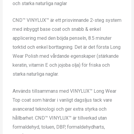
och starka naturliga naglar
CND™ VINYLUX™ är ett prisvinnande 2-steg system
med inbyggt base coat och snabb & enkel
applicering med den böjda penseln, 8.5 minuter
torktid och enkel borttagning. Det är det första Long
Wear Polish med vårdande egenskaper (stärkande
keratin, vitamin E och jojoba olja) för friska och
starka naturliga naglar.
Används tillsammans med VINYLUX™ Long Wear
Top coat som härdar i vanligt dagsljus tack vare
avancerad teknologi och ger extra styrka och
hållbarhet. CND™ VINYLUX™ är tillverkad utan
formaldehyd, toluen, DBP, formaldehydharts,