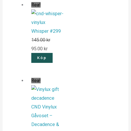
Rea!
Whisper #299
145.00
kr
95.00
kr
Köp
Rea!
CND Vinylux
Gåvoset –
Decadence &