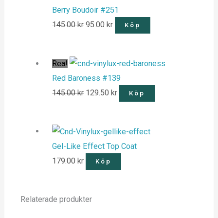
Berry Boudoir #251
145.00
kr
95.00
kr
Köp
Rea!
Red Baroness #139
145.00
kr
129.50
kr
Köp
Gel-Like Effect Top Coat
179.00
kr
Köp
Relaterade produkter