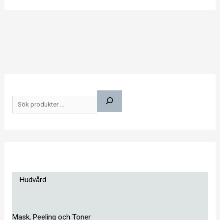
S
ö
k
Hudvård
Mask, Peeling och Toner