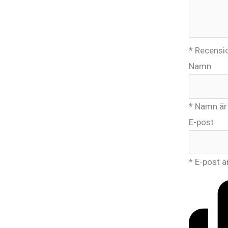
* Recensio
Namn
* Namn är 
E-post
* E-post ä