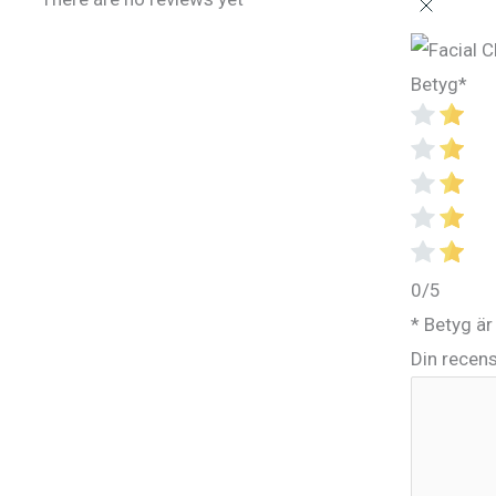
Betyg
*
0/5
* Betyg är
Din recen