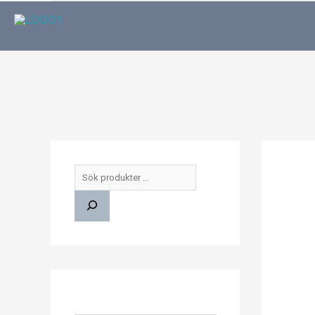
S
ö
k