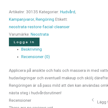
Artikelnr:
30135
Kategorier:
Hudvård
,
Kampanjvaror
,
Rengöring
Etikett:
neostrata-restore-facial-cleanser
Varumärke:
Neostrata
Logga In
Beskrivning
Recensioner (0)
Applicera på ansikte och hals och massera in med vatte
hudavlagringar och eventuell makeup och skölj därefte
Rengöringen är så pass mild att den kan användas omk
nästa steg i hudvårdsrutinen!
Recensioner
Lägg t
There are no reviews yet