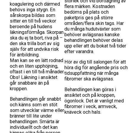
storlek och vid borttagning av
koagulering och därmed
flera märken. Kostnaden
behövs inga stygn. En
bedöms på plats och
sårskorpa bildas som
paketpris ges på större
sitter en till två veckor
områden/flera skin tags. Har
beroende på hudens
du många hudutväxter som
läkningsförmåga. Skorpan
behöver avlägsnas kanske
ska du ej ta bort, riva på –
behandlingen behöver delas
den ska trilla bort av sig
upp eller att du bokat två tider
själv för att undvika risk
efter varandra.
för ärrbildning.
Man kan se en lätt rodnad
Hör av dig till salongen för att
och en liten upphöjning,
höra dig för angående pris och
oftast i en till två månader.
tidsuppfattning när många
Obs! Läkning i ansiktet
fibromer ska avlägsnas.
går snabbare än på
kroppen.
Behandlingen kan göras i
ansiktet och på kroppen,
Behandlingen går snabbt
ögonlock. Det är vanligt med
och känns som en stöt
fibromer i veck, armveck,
som utvecklar värme eller
knäveck och hals.
bränner till lite under
behandlingen. Smärta är
individuellt och det kan
kännas olika från person