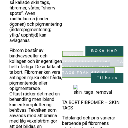
så kallade skin tags,
fibromer, vårtor, “sherry
spots”. Även
xanthelasma (under
ögonen) och pigmentering
(ålderspigmentering;
ytlig/ upphöjd) kan
avlägsnas.
Fibrom består av
BOKA HÄR
bindvävsceller och
ÖVRIG
kollagen och är egentligen
KROPPSBEHANDLING – TA
helt ofarliga. De är lätta att
BORT FIBROM, SKIN
ta bort. Fibromer kan vara
TAGS FRÅN 650 KR
antingen mjuka eller hårda,
Tillbaka
pigmenterade eller
opigmenterade.
Oftast räcker det med en
behandling men ibland
TA BORT FIBROMER – SKIN
kan en komplettering
TAGS
behövas. Tekniken som
används med att bränna
Tidslängd och pris varierar
med låg växelström gör
beroende på fibromens
att det bildas en