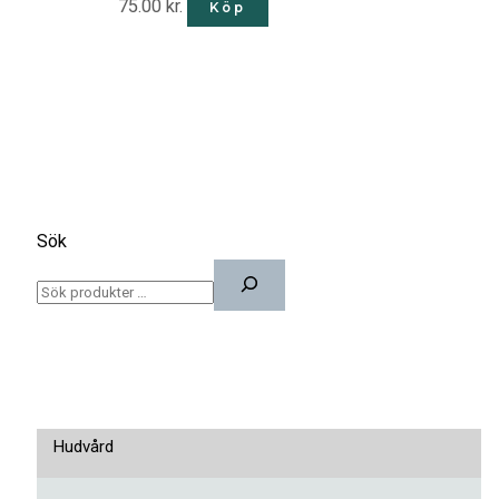
75.00 kr.
Köp
Sök
Hudvård