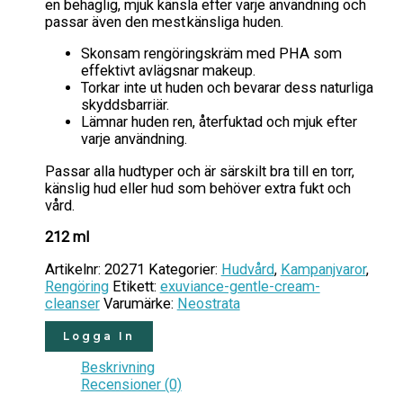
en behaglig, mjuk känsla efter varje användning och
passar även den mest känsliga huden.
Skonsam rengöringskräm med PHA som
effektivt avlägsnar makeup.
Torkar inte ut huden och bevarar dess naturliga
skyddsbarriär.
Lämnar huden ren, återfuktad och mjuk efter
varje användning.
Passar alla hudtyper och är särskilt bra till en torr,
känslig hud eller hud som behöver extra fukt och
vård.
212 ml
Artikelnr:
20271
Kategorier:
Hudvård
,
Kampanjvaror
,
Rengöring
Etikett:
exuviance-gentle-cream-
cleanser
Varumärke:
Neostrata
Logga In
Beskrivning
Recensioner (0)