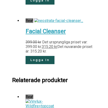
Logga In
Rea!
Facial Cleanser
399.00
kr
Det ursprungliga priset var:
399.00 kr.
315.20
kr
Det nuvarande priset
är: 315.20 kr.
Logga In
Relaterade produkter
Rea!