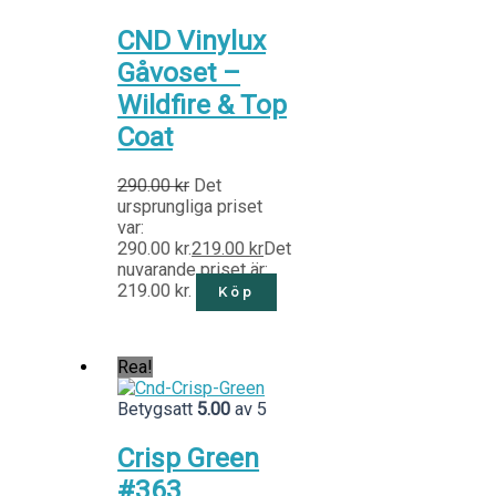
CND Vinylux
Gåvoset –
Wildfire & Top
Coat
290.00
kr
Det
ursprungliga priset
var:
290.00 kr.
219.00
kr
Det
nuvarande priset är:
219.00 kr.
Köp
Rea!
Betygsatt
5.00
av 5
Crisp Green
#363