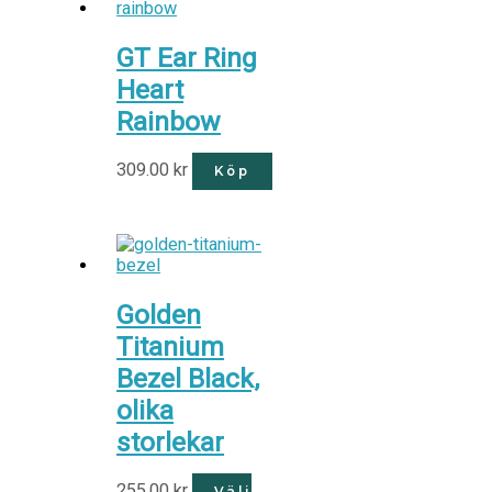
GT Ear Ring
Heart
Rainbow
309.00
kr
Köp
Golden
Titanium
Bezel Black,
olika
storlekar
255.00
kr