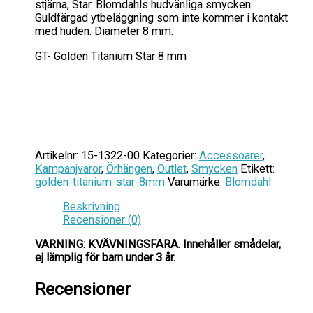
stjärna, Star. Blomdahls hudvänliga smycken.
Guldfärgad ytbeläggning som inte kommer i kontakt
med huden. Diameter 8 mm.
GT- Golden Titanium Star 8 mm
Artikelnr:
15-1322-00
Kategorier:
Accessoarer
,
Kampanjvaror
,
Örhängen
,
Outlet
,
Smycken
Etikett:
golden-titanium-star-8mm
Varumärke:
Blomdahl
Beskrivning
Recensioner (0)
VARNING: KVÄVNINGSFARA.
Innehåller smådelar,
ej lämplig för barn under 3 år.
Recensioner