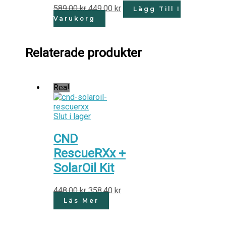
589.00
kr
449.00
kr
Lägg Till I
Varukorg
Relaterade produkter
Rea!
Slut i lager
CND
RescueRXx +
SolarOil Kit
448.00
kr
358.40
kr
Läs Mer