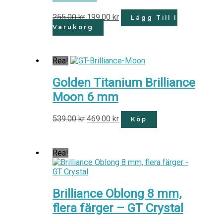
255.00
kr
199.00
kr
Lägg Till I
Varukorg
Rea!
Golden Titanium Brilliance
Moon 6 mm
539.00
kr
469.00
kr
Köp
Rea!
Brilliance Oblong 8 mm,
flera färger – GT Crystal