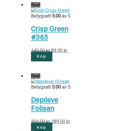
Rea!
Betygsatt
5.00
av 5
Crisp Green
#363
145.00
kr
89.00
kr
Köp
Rea!
Betygsatt
5.00
av 5
Depileve
Folisan
350.00
kr
289.00
kr
Köp