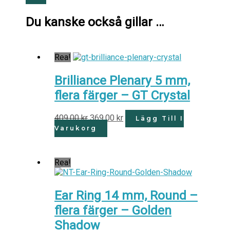
Du kanske också gillar …
Rea!
Brilliance Plenary 5 mm,
flera färger – GT Crystal
409.00
kr
369.00
kr
Lägg Till I
Varukorg
Rea!
Ear Ring 14 mm, Round –
flera färger – Golden
Shadow