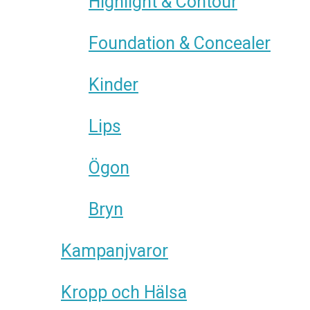
Highlight & Contour
Foundation & Concealer
Kinder
Lips
Ögon
Bryn
Kampanjvaror
Kropp och Hälsa