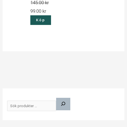
145.00
kr
99.00
kr
Köp
S
ö
k