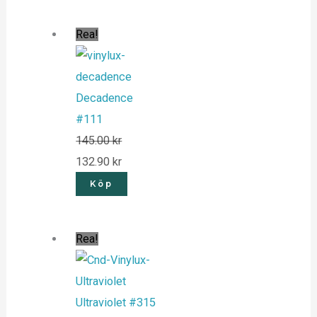
Rea!
Decadence
#111
145.00
kr
132.90
kr
Köp
Rea!
Ultraviolet #315