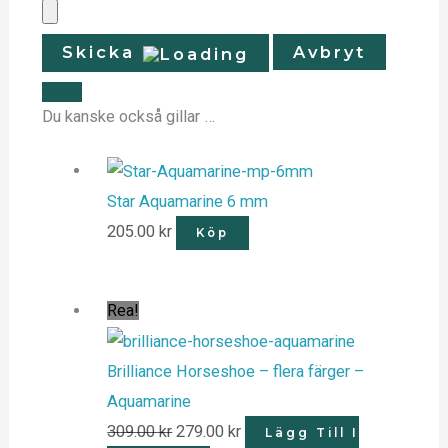
Skicka
Avbryt
Du kanske också gillar …
Star Aquamarine 6 mm
205.00
kr
Köp
Rea!
Brilliance Horseshoe – flera färger –
Aquamarine
309.00
kr
279.00
kr
Lägg Till I