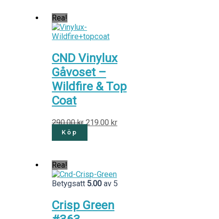
Rea!
CND Vinylux
Gåvoset –
Wildfire & Top
Coat
290.00
kr
219.00
kr
Köp
Rea!
Betygsatt
5.00
av 5
Crisp Green