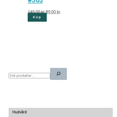
#363
145.00
kr
89.00
kr
Köp
Hudvård