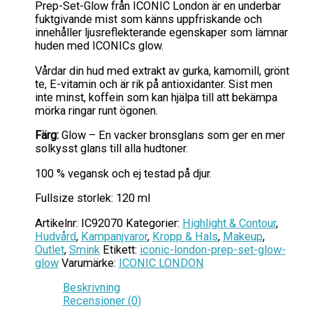
Prep-Set-Glow från ICONIC London är en underbar
fuktgivande mist som känns uppfriskande och
innehåller ljusreflekterande egenskaper som lämnar
huden med ICONICs glow.
Vårdar din hud med extrakt av gurka, kamomill, grönt
te, E-vitamin och är rik på antioxidanter. Sist men
inte minst, koffein som kan hjälpa till att bekämpa
mörka ringar runt ögonen.
Färg:
Glow – En vacker bronsglans som ger en mer
solkysst glans till alla hudtoner.
100 % vegansk och ej testad på djur.
Fullsize storlek: 120 ml
Artikelnr:
IC92070
Kategorier:
Highlight & Contour
,
Hudvård
,
Kampanjvaror
,
Kropp & Hals
,
Makeup
,
Outlet
,
Smink
Etikett:
iconic-london-prep-set-glow-
glow
Varumärke:
ICONIC LONDON
Beskrivning
Recensioner (0)