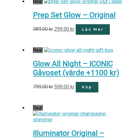
Rea!
Slut i lager
Prep Set Glow – Original
389.00
kr
299.00
kr
Läs Mer
Rea!
Glow All Night – ICONIC
Gåvoset (värde +1100 kr)
799.00
kr
599.00
kr
Köp
Rea!
Illuminator Original –