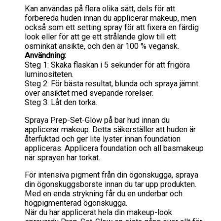
Kan användas på flera olika sätt, dels för att
förbereda huden innan du applicerar makeup, men
också som ett setting spray för att fixera en färdig
look eller för att ge ett strålande glow till ett
osminkat ansikte, och den är 100 % vegansk.
Användning:
Steg 1: Skaka flaskan i 5 sekunder för att frigöra
luminositeten.
Steg 2: För bästa resultat, blunda och spraya jämnt
över ansiktet med svepande rörelser.
Steg 3: Låt den torka.
Spraya Prep-Set-Glow på bar hud innan du
applicerar makeup. Detta säkerställer att huden är
återfuktad och ger lite lyster innan foundation
appliceras. Applicera foundation och all basmakeup
när sprayen har torkat.
För intensiva pigment från din ögonskugga, spraya
din ögonskuggsborste innan du tar upp produkten.
Med en enda strykning får du en underbar och
högpigmenterad ögonskugga.
När du har applicerat hela din makeup-look