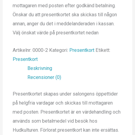
på
på
på
mottagaren med posten efter godkänd betalning.
produktsidan
produktsidan
produktsidan
Önskar du att presentkortet ska skickas till någon
annan, anger du det i meddelanderaden i kassan.
Välj önskat värde på presentkortet nedan
Artikelnr:
0000-2
Kategori:
Presentkort
Etikett:
Presentkort
Beskrivning
Recensioner (0)
Presentkortet skapas under salongens öppettider
på helgfria vardagar och skickas till mottagaren
med posten. Presentkortet är en värdehandling och
används som betalmedel vid besök hos
Hudkulturen. Förlorat presentkort kan inte ersättas.