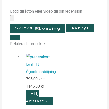
Lägg till foton eller video till din recension
Skicka
Avbryt
Relaterade produkter
Lashlift
Ögonfransböjning
795.00
kr
–
1145.00
kr
Välj
Alternativ