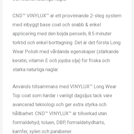
CND™ VINYLUX™ är ett prisvinnande 2-steg system
med inbyggt base coat och snabb & enkel
applicering med den böjda penseln, 8.5 minuter
torktid och enkel borttagning. Det är det första Long
Wear Polish med vårdande egenskaper (stärkande
keratin, vitamin E och jojoba olja) för friska och
starka naturliga naglar.
Används tillsammans med VINYLUX™ Long Wear
Top coat som härdar i vanligt dagsljus tack vare
avancerad teknologi och ger extra styrka och
hållbarhet. CND™ VINYLUX™ är tillverkad utan
formaldehyd, toluen, DBP, formaldehydharts,
kamfer, xylen och parabener.