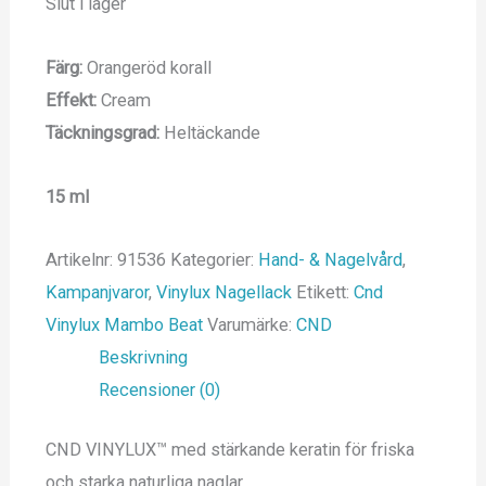
Slut i lager
Färg:
Orangeröd korall
Effekt:
Cream
Täckningsgrad:
Heltäckande
15 ml
Artikelnr:
91536
Kategorier:
Hand- & Nagelvård
,
Kampanjvaror
,
Vinylux Nagellack
Etikett:
Cnd
Vinylux Mambo Beat
Varumärke:
CND
Beskrivning
Recensioner (0)
CND VINYLUX™ med stärkande keratin för friska
och starka naturliga naglar