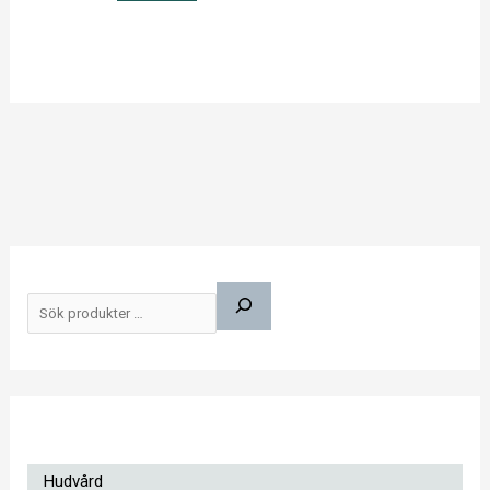
S
ö
k
Hudvård