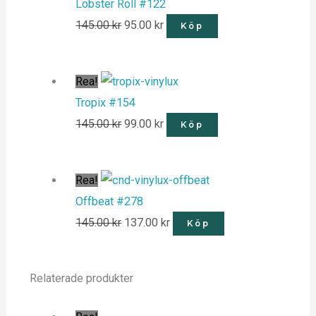
Lobster Roll #122
145.00
kr
95.00
kr
Köp
Rea!
Tropix #154
145.00
kr
99.00
kr
Köp
Rea!
Offbeat #278
145.00
kr
137.00
kr
Köp
Relaterade produkter