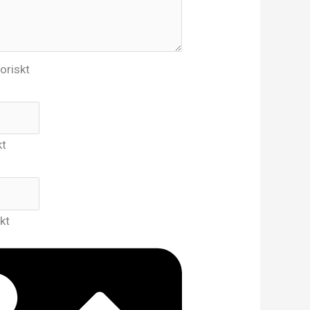
oriskt
kt
kt