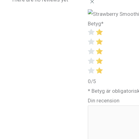
Betyg
*
0/5
* Betyg är obligatoris
Din recension