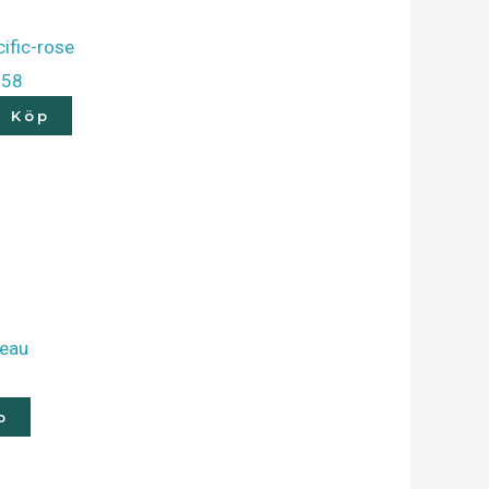
358
Köp
p