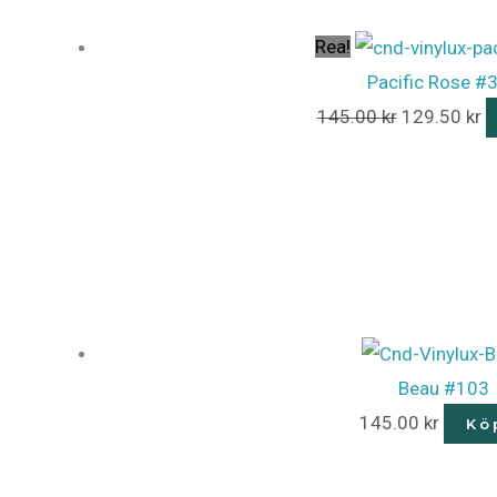
Rea!
Pacific Rose #
145.00
kr
129.50
kr
Beau #103
145.00
kr
Kö