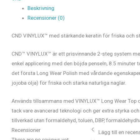
Beskrivning
Recensioner (0)
CND VINYLUX™ med stärkande keratin för friska och st
CND™ VINYLUX™ är ett prisvinnande 2-steg system me
enkel applicering med den böjda penseln, 8.5 minuter to
det första Long Wear Polish med vårdande egenskaper 
jojoba olja) för friska och starka naturliga naglar.
Används tillsammans med VINYLUX™ Long Wear Top coa
tack vare avancerad teknologi och ger extra styrka oc
tillverkad utan formaldehyd, toluen, DBP, formaldehydha
Recensioner
Lägg till en recen
There are no reviews yet