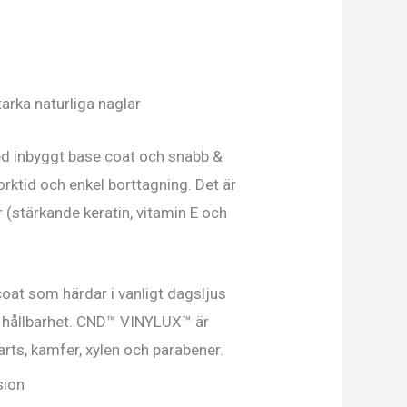
arka naturliga naglar
d inbyggt base coat och snabb &
rktid och enkel borttagning. Det är
(stärkande keratin, vitamin E och
t som härdar i vanligt dagsljus
h hållbarhet. CND™ VINYLUX™ är
rts, kamfer, xylen och parabener.
sion