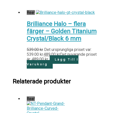
Rea!
Brilliance Halo – flera
färger – Golden Titanium
Crystal/Black 6 mm
539.00
kr
Det ursprungliga priset var:
539.00 kr.
489.00
kr
Det nuvarande priset
är: 489.00 kr.
Lägg Till I
Varukorg
Relaterade produkter
Rea!