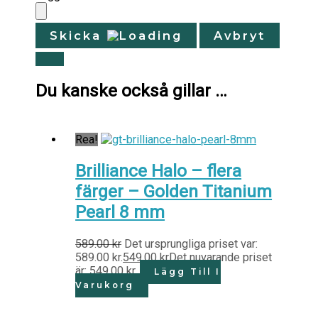
Skicka
Avbryt
Du kanske också gillar …
Rea!
Brilliance Halo – flera
färger – Golden Titanium
Pearl 8 mm
589.00
kr
Det ursprungliga priset var:
589.00 kr.
549.00
kr
Det nuvarande priset
är: 549.00 kr.
Lägg Till I
Varukorg