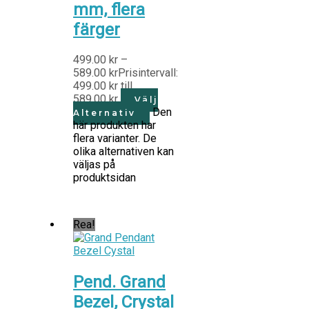
mm, flera
färger
499.00
kr
–
589.00
kr
Prisintervall:
499.00 kr till
589.00 kr
Välj
Den
Alternativ
här produkten har
flera varianter. De
olika alternativen kan
väljas på
produktsidan
Rea!
Pend. Grand
Bezel, Crystal