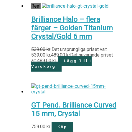
Rea!
Brilliance Halo – flera
färger – Golden Titanium
Crystal/Gold 6 mm
539.00
kr
Det ursprungliga priset var:
539.00 kr.
489.00
kr
Det nuvarande priset
är: 489.00 kr.
Lägg Till I
Varukorg
GT Pend. Brilliance Curved
15 mm, Crystal
759.00
kr
Köp