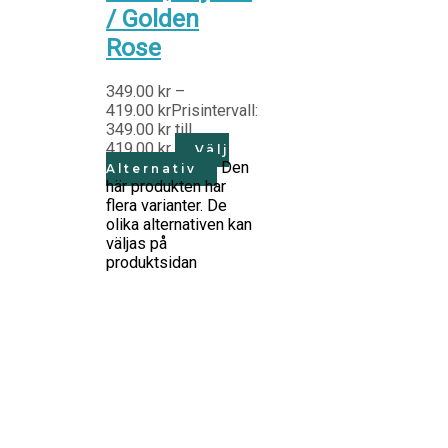
/ Golden
Rose
349.00
kr
–
419.00
kr
Prisintervall:
349.00 kr till
419.00 kr
Välj
Den
Alternativ
här produkten har
flera varianter. De
olika alternativen kan
väljas på
produktsidan