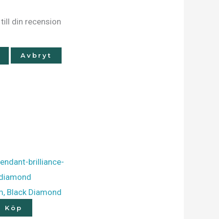
 till din recension
Avbryt
m, Black Diamond
Köp