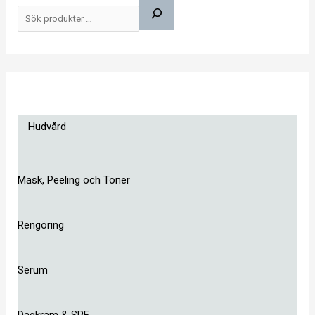
ö
k
Hudvård
Mask, Peeling och Toner
Rengöring
Serum
Dagkräm & SPF