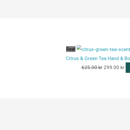
Det
De
ursprunglig
nu
priset
pr
Rea!
var:
är:
Citrus & Green Tea Hand & B
625.00 kr.
29
625.00
kr
299.00
kr