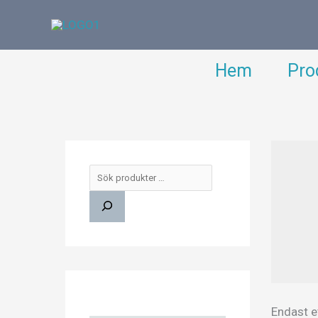
Hoppa
till
innehåll
Hem
Pro
S
ö
k
Endast e