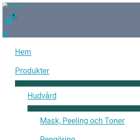
Hoppa
Det
till
urs
innehåll
pris
var:
448
Hem
Produkter
Hudvård
Mask, Peeling och Toner
Rengöring