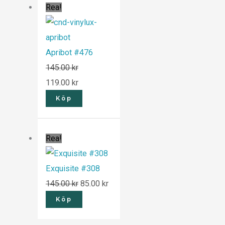
Rea!
ursprungliga
nuvarande
priset
priset
var:
är:
Apribot #476
145.00 kr.
119.00 kr.
145.00
kr
119.00
kr
Köp
Det
Det
Rea!
ursprungliga
nuvarande
priset
priset
Exquisite #308
var:
är:
145.00
kr
85.00
kr
145.00 kr.
85.00 kr.
Köp