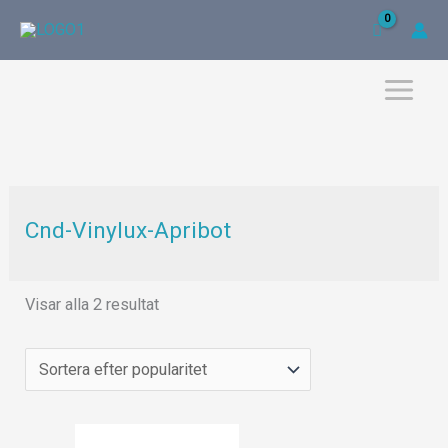
Hoppa
till
innehåll
Sortera
efter
popularitet
Cnd-Vinylux-Apribot
Visar alla 2 resultat
Det
Det