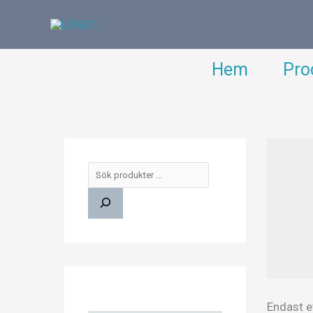
Hoppa
till
innehåll
Hem
Pro
S
ö
k
Endast e