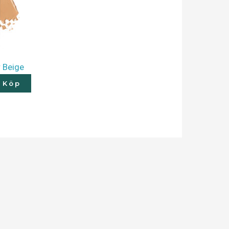
 Beige
Köp