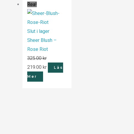
Rea!
ursprungliga
nuvarande
priset
priset
var:
är:
Slut i lager
325.00 kr.
219.00 kr.
Sheer Blush –
Rose Riot
325.00
kr
219.00
kr
Läs
Mer