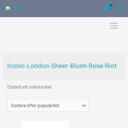
Hoppa
till
innehåll
Iconic-London-Sheer-Blush-Rose-Riot
Endast ett sökresultat
Det
Det