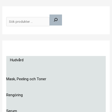
S
ö
k
Hudvård
Mask, Peeling och Toner
Rengöring
Serum