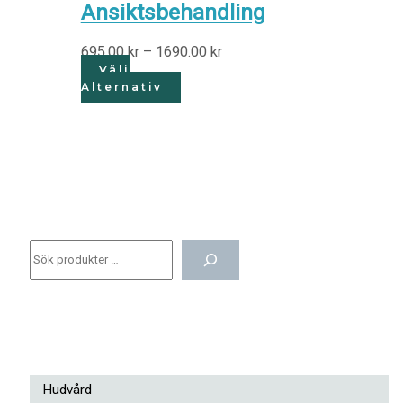
Ansiktsbehandling
695.00
kr
–
1690.00
kr
Välj
Alternativ
Hudvård