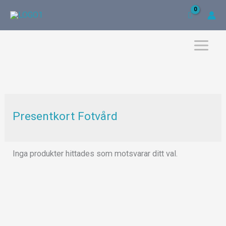
Hoppa
till
innehåll
Presentkort Fotvård
Inga produkter hittades som motsvarar ditt val.