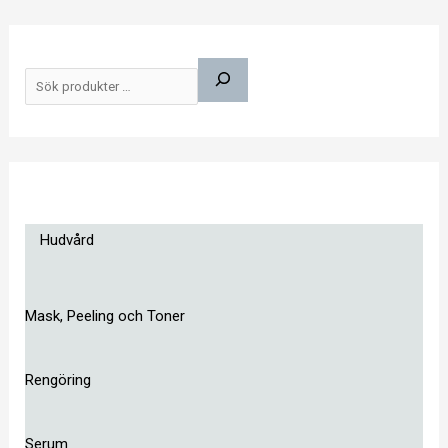
S
ö
k
Hudvård
Mask, Peeling och Toner
Rengöring
Serum