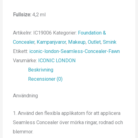
Fullsize:
4,2 ml
Artikelnr:
IC19006
Kategorier:
Foundation &
Concealer
,
Kampanjvaror
,
Makeup
,
Outlet
,
Smink
Etikett:
iconic-london-Seamless-Concealer-Fawn
Varumärke:
ICONIC LONDON
Beskrivning
Recensioner (0)
Användning
1. Använd den flexibla applikatorn för att applicera
Seamless Concealer över mörka ringar, rodnad och
blemmor.