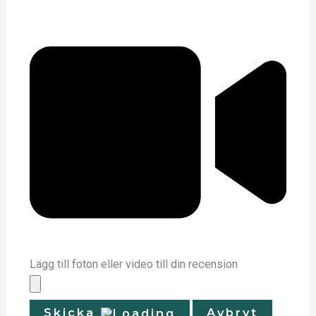
Lägg till foton eller video till din recension
Skicka
Avbryt