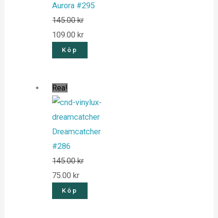
Aurora #295
145.00
kr
109.00
kr
Köp
Rea!
Dreamcatcher
#286
145.00
kr
75.00
kr
Köp