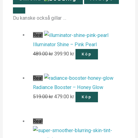
Du kanske också gillar …
Rea!
Illuminator Shine – Pink Pearl
489.00
kr
399.90
kr
Köp
Rea!
Radiance Booster – Honey Glow
519.00
kr
479.00
kr
Köp
Rea!