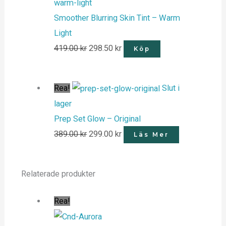
Smoother Blurring Skin Tint – Warm
Light
419.00
kr
298.50
kr
Köp
Rea!
Slut i
lager
Prep Set Glow – Original
389.00
kr
299.00
kr
Läs Mer
Relaterade produkter
Rea!