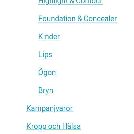
Highlight & Contour
Foundation & Concealer
Kinder
Lips
Ögon
Bryn
Kampanjvaror
Kropp och Hälsa