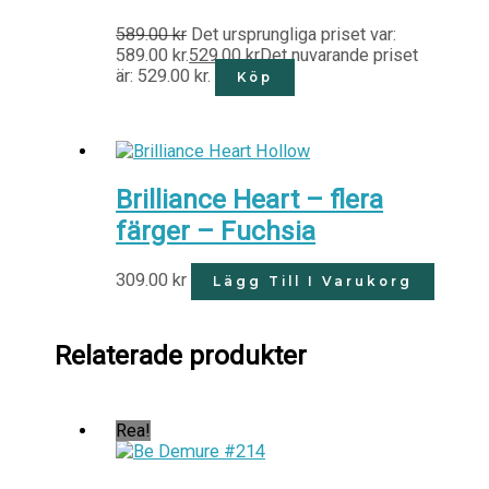
589.00
kr
Det ursprungliga priset var:
589.00 kr.
529.00
kr
Det nuvarande priset
är: 529.00 kr.
Köp
Brilliance Heart – flera
färger – Fuchsia
309.00
kr
Lägg Till I Varukorg
Relaterade produkter
Rea!