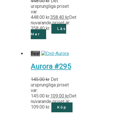
448.00
kr
Det
ursprungliga priset
var:
448.00 kr.
358.40
kr
Det
nuvarande priset är:
358.40 kr.
Läs
Mer
Rea!
Aurora #295
145.00
kr
Det
ursprungliga priset
var:
145.00 kr.
109.00
kr
Det
nuvarande priset är:
109.00 kr.
Köp