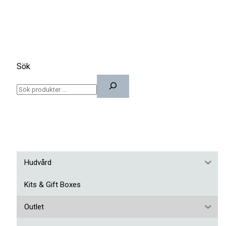
Sök
Hudvård
Kits & Gift Boxes
Outlet