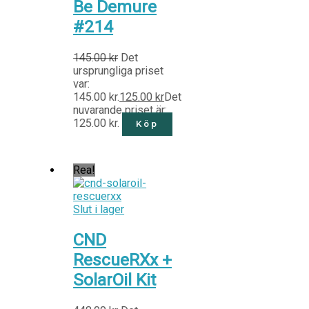
Be Demure
#214
145.00
kr
Det
ursprungliga priset
var:
145.00 kr.
125.00
kr
Det
nuvarande priset är:
125.00 kr.
Köp
Rea!
Slut i lager
CND
RescueRXx +
SolarOil Kit