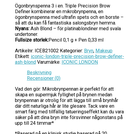
Ögonbrynspenna 3 i en. Triple Precision Brow
Definer kombinerar en mikrobrynpenna, en
ögonbrynspenna med ultrafin spets och en borste –
så att du kan få fantastiska salongsbryn hemma.
Nyans:
Ash Blond – för platinablondiner med svala
undertoner.
Fullsize storlek:
Pencil 0,1 g + Pen 0,33 ml
Artikelnr:
ICEB21002
Kategorier:
Bryn
,
Makeup
Etikett:
iconic-london-triple-precision-brow-definer-
ash-blond
Varumärke:
ICONIC LONDON
Beskrivning
Recensioner (0)
Vad den gör: Mikrobrynpennan är perfekt för att
skapa en supermjuk fyllighet på brynen medan
brynpennan är otrolig för att lägga till små brynhår
där ditt naturliga hår är lite glesare. Tack vare en
smart färg med tillfällig tatueringseffekt kan du vara
säker på att dina bryn inte försvinner någonstans på
upp till 24 timmar*
*Baserad på en klinisk studie baserad på 20