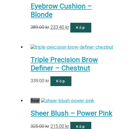
Eyebrow Cushion –
Blonde
389.00
kr
233.40
kr
Köp
Triple Precision Brow
Definer – Chestnut
339.00
kr
Köp
Rea!
Sheer Blush – Power Pink
325.00
kr
215.00
kr
Köp