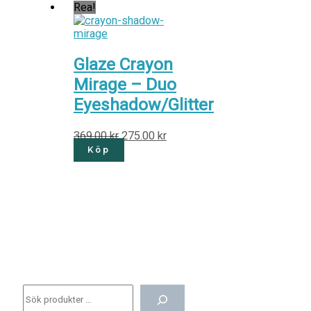
Rea!
Glaze Crayon
Mirage – Duo
Eyeshadow/Glitter
369.00
kr
275.00
kr
Köp