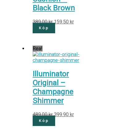
Black Brown
389.00
kr
159.50
kr
Köp
Rea!
Illuminator
Original –
Champagne
Shimmer
489.00
kr
399.90
kr
Köp