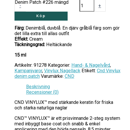
Denim Patch #226 mängd
-
+
Köp
Färg:
Denimblå, duvblå. En djärv gråblå färg som gör
det lilla extra till allas outfit
Effekt:
Cream
Täckningsgrad:
Heltäckande
15 ml
Artikelnr:
91278
Kategorier:
Hand- & Nagelvård
,
Kampanjvaror
,
Vinylux Nagellack
Etikett:
Cnd Vinylux
denim patch
Varumärke:
CND
Beskrivning
Recensioner (0)
CND VINYLUX™ med stärkande keratin för friska
och starka naturliga naglar
CND™ VINYLUX™ är ett prisvinnande 2-steg system
med inbyggt base coat och snabb & enkel
applicering med den böjda penseln, 8.5 minuter