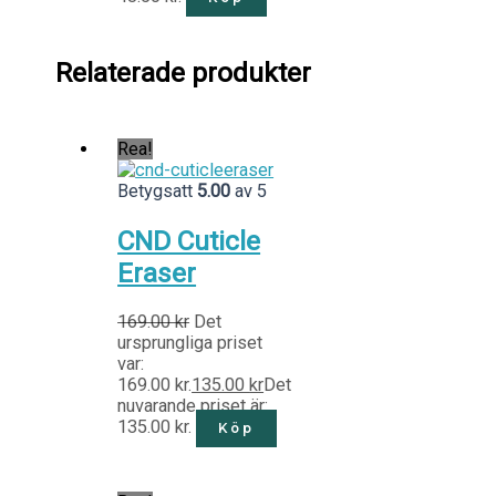
Relaterade produkter
Rea!
Betygsatt
5.00
av 5
CND Cuticle
Eraser
169.00
kr
Det
ursprungliga priset
var:
169.00 kr.
135.00
kr
Det
nuvarande priset är:
135.00 kr.
Köp