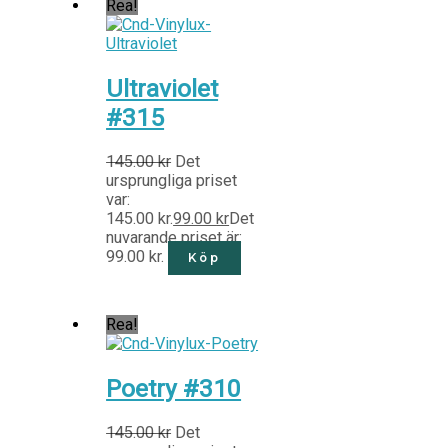
Rea!
Ultraviolet
#315
145.00
kr
Det
ursprungliga priset
var:
145.00 kr.
99.00
kr
Det
nuvarande priset är:
99.00 kr.
Köp
Rea!
Poetry #310
145.00
kr
Det