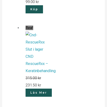
99.00
kr
Köp
Rea!
Slut i lager
CND
RescueRxx –
Keratinbehandling
315.00
kr
231.50
kr
Läs Mer