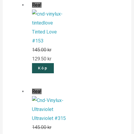
Rea!
Tinted Love
#153
145.00
kr
129.50
kr
Köp
Rea!
Ultraviolet #315
145.00
kr