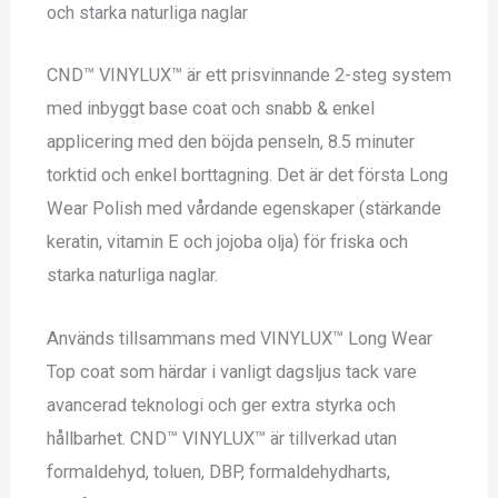
och starka naturliga naglar
CND™ VINYLUX™ är ett prisvinnande 2-steg system
med inbyggt base coat och snabb & enkel
applicering med den böjda penseln, 8.5 minuter
torktid och enkel borttagning. Det är det första Long
Wear Polish med vårdande egenskaper (stärkande
keratin, vitamin E och jojoba olja) för friska och
starka naturliga naglar.
Används tillsammans med VINYLUX™ Long Wear
Top coat som härdar i vanligt dagsljus tack vare
avancerad teknologi och ger extra styrka och
hållbarhet. CND™ VINYLUX™ är tillverkad utan
formaldehyd, toluen, DBP, formaldehydharts,