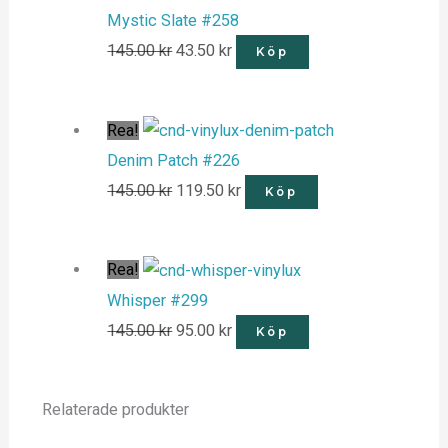
Mystic Slate #258
145.00
kr
43.50
kr
Köp
Rea!
Denim Patch #226
145.00
kr
119.50
kr
Köp
Rea!
Whisper #299
145.00
kr
95.00
kr
Köp
Relaterade produkter