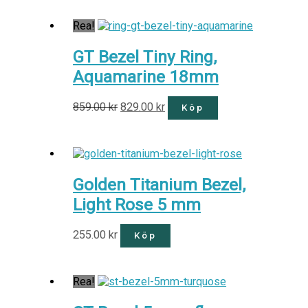
Rea!
GT Bezel Tiny Ring,
Aquamarine 18mm
859.00
kr
829.00
kr
Köp
Golden Titanium Bezel,
Light Rose 5 mm
255.00
kr
Köp
Rea!