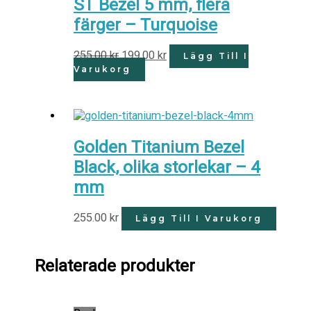
ST Bezel 5 mm, flera
färger – Turquoise
255.00
kr
199.00
kr
Lägg Till I
Varukorg
Golden Titanium Bezel
Black, olika storlekar – 4
mm
255.00
kr
Lägg Till I Varukorg
Relaterade produkter