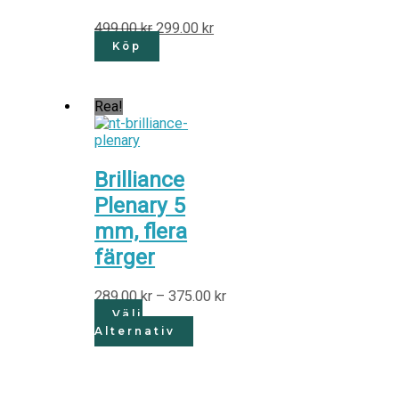
499.00
kr
299.00
kr
Köp
Rea!
Brilliance
Plenary 5
mm, flera
färger
289.00
kr
–
375.00
kr
Välj
Alternativ