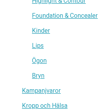
Highlight & Contour
Foundation & Concealer
Kinder
Lips
Ögon
Bryn
Kampanjvaror
Kropp och Hälsa