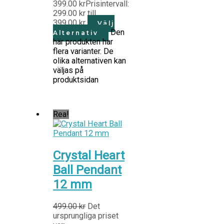
399.00
kr
Prisintervall:
299.00 kr till
399.00 kr
Välj
Den
Alternativ
här produkten har
flera varianter. De
olika alternativen kan
väljas på
produktsidan
Rea!
Crystal Heart
Ball Pendant
12 mm
499.00
kr
Det
ursprungliga priset