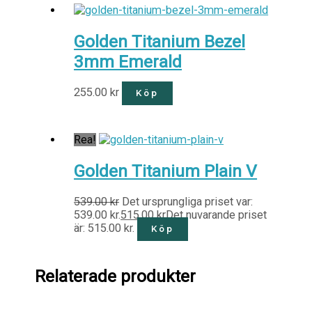
Golden Titanium Bezel
3mm Emerald
255.00
kr
Köp
Rea!
Golden Titanium Plain V
539.00
kr
Det ursprungliga priset var:
539.00 kr.
515.00
kr
Det nuvarande priset
är: 515.00 kr.
Köp
Relaterade produkter