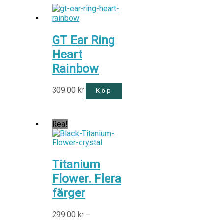
GT Ear Ring
Heart
Rainbow
309.00
kr
Köp
Rea!
Titanium
Flower. Flera
färger
299.00
kr
–