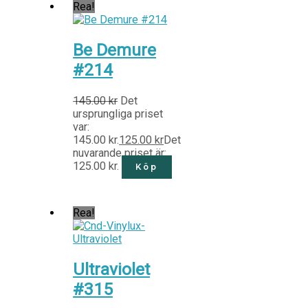
Rea!
Be Demure
#214
145.00
kr
Det
ursprungliga priset
var:
145.00 kr.
125.00
kr
Det
nuvarande priset är:
125.00 kr.
Köp
Rea!
Ultraviolet
#315