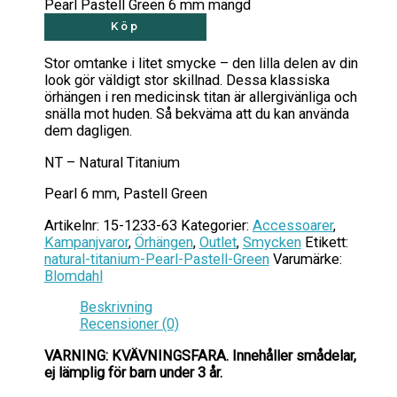
Pearl Pastell Green 6 mm mängd
Köp
Stor omtanke i litet smycke – den lilla delen av din
look gör väldigt stor skillnad. Dessa klassiska
örhängen i ren medicinsk titan är allergivänliga och
snälla mot huden. Så bekväma att du kan använda
dem dagligen.
NT – Natural Titanium
Pearl 6 mm, Pastell Green
Artikelnr:
15-1233-63
Kategorier:
Accessoarer
,
Kampanjvaror
,
Örhängen
,
Outlet
,
Smycken
Etikett:
natural-titanium-Pearl-Pastell-Green
Varumärke:
Blomdahl
Beskrivning
Recensioner (0)
VARNING: KVÄVNINGSFARA.
Innehåller smådelar,
ej lämplig för barn under 3 år.