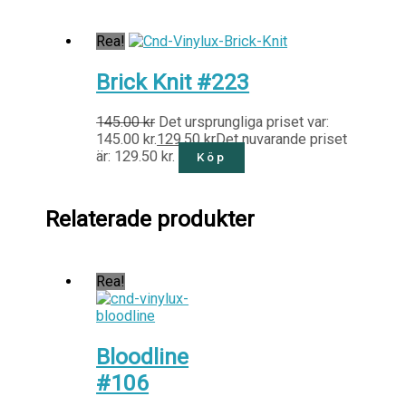
Rea!
Brick Knit #223
145.00
kr
Det ursprungliga priset var:
145.00 kr.
129.50
kr
Det nuvarande priset
är: 129.50 kr.
Köp
Relaterade produkter
Rea!
Bloodline
#106