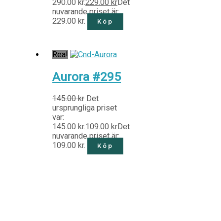
290.00 kr.
229.00
kr
Det
nuvarande priset är:
229.00 kr.
Köp
Rea!
Aurora #295
145.00
kr
Det
ursprungliga priset
var:
145.00 kr.
109.00
kr
Det
nuvarande priset är:
109.00 kr.
Köp