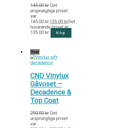
145.00
kr
Det
ursprungliga priset
var:
145.00 kr.
135.00
kr
Det
nuvarande priset är:
135.00 kr.
Köp
Rea!
CND Vinylux
Gåvoset –
Decadence &
Top Coat
290.00
kr
Det
ursprungliga priset
var: