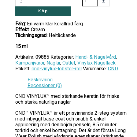
-
+
Köp
Färg:
En varm klar korallröd färg
Effekt
: Cream
Täckningsgrad:
Heltäckande
15 ml
Artikelnr:
09885
Kategorier:
Hand- & Nagelvård
,
Kampanjvaror
,
Naglar
,
Outlet
,
Vinylux Nagellack
Etikett:
cnd-vinylux-lobster-roll
Varumärke:
CND
Beskrivning
Recensioner (0)
CND VINYLUX™ med stärkande keratin för friska
och starka naturliga naglar
CND™ VINYLUX™ är ett prisvinnande 2-steg system
med inbyggt base coat och snabb & enkel
applicering med den böjda penseln, 8.5 minuter
torktid och enkel borttagning. Det är det första Long
Wear Polish med vårdande egenskaper (stärkande