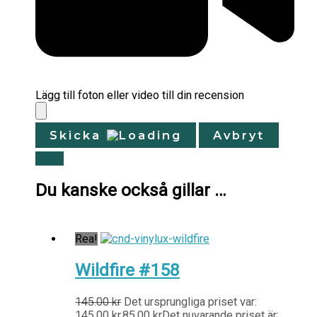
Lägg till foton eller video till din recension
Skicka
Avbryt
Du kanske också gillar …
Rea!
Wildfire #158
145.00
kr
Det ursprungliga priset var:
145.00 kr.
85.00
kr
Det nuvarande priset är: