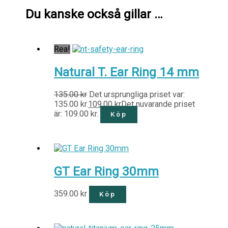
Du kanske också gillar …
Rea!
Natural T. Ear Ring 14 mm
135.00
kr
Det ursprungliga priset var:
135.00 kr.
109.00
kr
Det nuvarande priset
är: 109.00 kr.
Köp
GT Ear Ring 30mm
359.00
kr
Köp