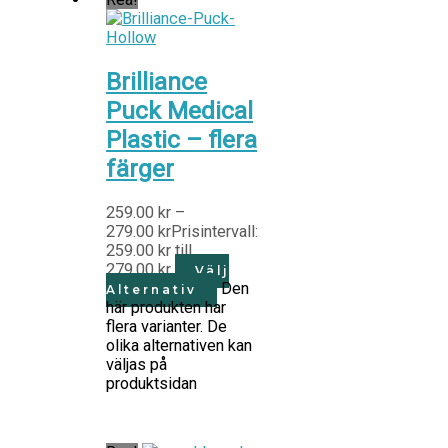
Brilliance
Puck Medical
Plastic – flera
färger
259.00
kr
–
279.00
kr
Prisintervall:
259.00 kr till
279.00 kr
Välj
Den
Alternativ
här produkten har
flera varianter. De
olika alternativen kan
väljas på
produktsidan