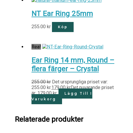
NT Ear Ring 25mm
255.00
kr
Köp
Rea!
Ear Ring 14 mm, Round –
flera färger – Crystal
255.00
kr
Det ursprungliga priset var:
255.00 kr.
179.00
kr
Det nuvarande priset
är: 179.00 kr.
Lägg Till I
Varukorg
Relaterade produkter