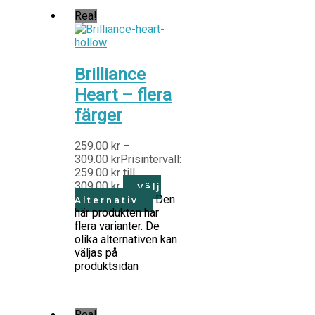
Rea!
Brilliance
Heart – flera
färger
259.00
kr
–
309.00
kr
Prisintervall:
259.00 kr till
309.00 kr
Välj
Den
Alternativ
här produkten har
flera varianter. De
olika alternativen kan
väljas på
produktsidan
Rea!