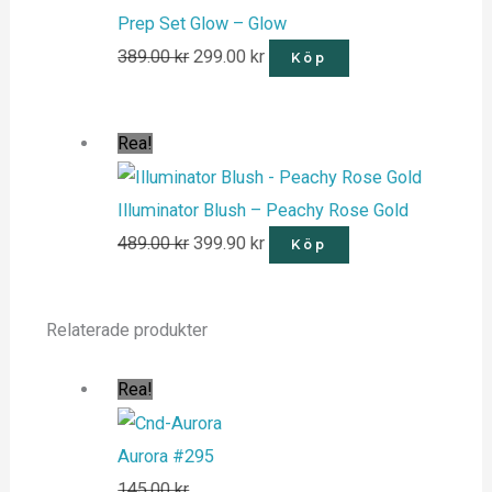
Prep Set Glow – Glow
389.00
kr
299.00
kr
Köp
Rea!
Illuminator Blush – Peachy Rose Gold
489.00
kr
399.90
kr
Köp
Relaterade produkter
Rea!
Aurora #295
145.00
kr