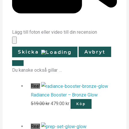
Lägg till foton eller video till din recension
Skicka
Avbryt
Du kanske också gillar …
Rea!
Radiance Booster – Bronze Glow
519.00
kr
479.00
kr
Köp
Rea!