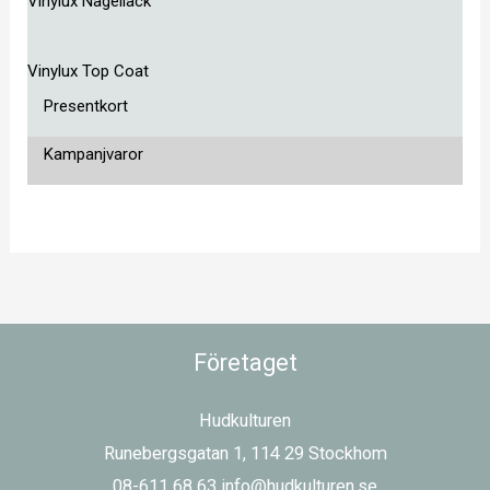
Vinylux Nagellack
Vinylux Top Coat
Presentkort
Kampanjvaror
Företaget
Hudkulturen
Runebergsgatan 1, 114 29 Stockhom
08-611 68 63 info@hudkulturen.se