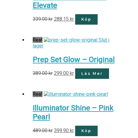
Elevate
339.00
kr
288.15
kr
Köp
Rea!
Slut i
lager
Prep Set Glow – Original
389.00
kr
299.00
kr
Läs Mer
Rea!
Illuminator Shine – Pink
Pearl
489.00
kr
399.90
kr
Köp