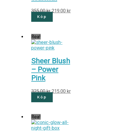
355.00
kr
219.00
kr
Köp
Rea!
Sheer Blush
– Power
Pink
325.00
kr
215.00
kr
Köp
Rea!