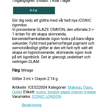
Tillgänglighet:
Endast 1 kvar i lager
Köp
Gör dig redo att glittra med vår helt nya ICONIC
ögonduo.
Vi presenterar GLAZE CRAYON, den ultimata 2-i-
1-kritan för att skapa skimrande,
beroendeframkallande ögon-looks på bara några
sekunder. Fylld med pärlemorfärgat pigment och
oemotståndligt glitter är den ett helt nytt sätt att
skapa en hypnotiserande, skimrande ögon-look
på ett ögonblick. Det är glansigt, underbart och
verkligen GLAM.
Färg:
Mirage
Glitter 3 ml + Crayon 2.14 g
Artikelnr:
ICES22004
Kategorier:
Makeup
,
Ögon
,
Outlet
Etikett:
iconic-london-glaze-crayon-mirage
Varumärke:
ICONIC LONDON
Beskrivning