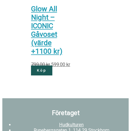
Glow All
Night –
ICONIC
Gåvoset
(värde
+1100 kr)
799.00
kr
599.00
kr
Köp
Företaget
Hudkulturen
Runebergsgatan 1, 114 29 Stockhom