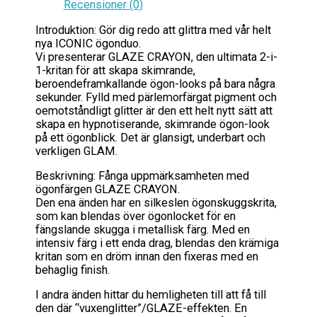
Recensioner (0)
Introduktion: Gör dig redo att glittra med vår helt
nya ICONIC ögonduo.
Vi presenterar GLAZE CRAYON, den ultimata 2-i-
1-kritan för att skapa skimrande,
beroendeframkallande ögon-looks på bara några
sekunder. Fylld med pärlemorfärgat pigment och
oemotståndligt glitter är den ett helt nytt sätt att
skapa en hypnotiserande, skimrande ögon-look
på ett ögonblick. Det är glansigt, underbart och
verkligen GLAM.
Beskrivning: Fånga uppmärksamheten med
ögonfärgen GLAZE CRAYON.
Den ena änden har en silkeslen ögonskuggskrita,
som kan blendas över ögonlocket för en
fängslande skugga i metallisk färg. Med en
intensiv färg i ett enda drag, blendas den krämiga
kritan som en dröm innan den fixeras med en
behaglig finish.
I andra änden hittar du hemligheten till att få till
den där “vuxenglitter”/GLAZE-effekten. En