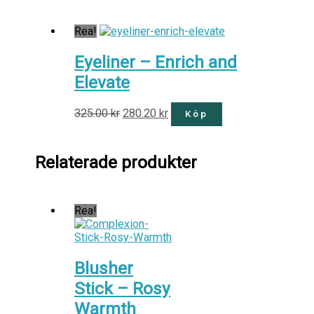
Rea!
Eyeliner – Enrich and
Elevate
325.00
kr
280.20
kr
Köp
Relaterade produkter
Rea!
Blusher
Stick – Rosy
Warmth