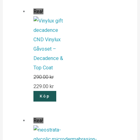
Rea!
CND Vinylux
Gåvoset –
Decadence &
Top Coat
290.00
kr
229.00
kr
Köp
Rea!