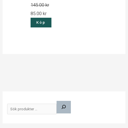
145.00
kr
85.00
kr
Köp
S
ö
k