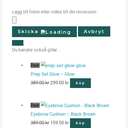
Lägg till foton eller video till din recension
Skicka
Avbryt
Du kanske också gillar …
Rea!
Prep Set Glow – Glow
389.00
kr
299.00
kr
Köp
Rea!
Eyebrow Cushion – Black Brown
389.00
kr
159.50
kr
Köp