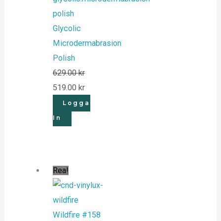
Glycolic
Microdermabrasion
Polish
629.00
kr
519.00
kr
Logga
In
Rea!
Wildfire #158