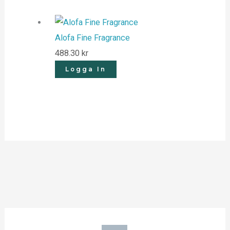
Alofa Fine Fragrance
488.30
kr
Logga In
S