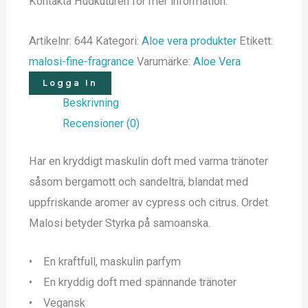
Kontakta Hudkuturen för mer information.
Artikelnr:
644
Kategori:
Aloe vera produkter
Etikett:
malosi-fine-fragrance
Varumärke:
Aloe Vera
Logga In
Beskrivning
Recensioner (0)
Har en kryddigt maskulin doft med varma tränoter
såsom bergamott och sandelträ, blandat med
uppfriskande aromer av cypress och citrus. Ordet
Malosi betyder Styrka på samoanska.
• En kraftfull, maskulin parfym
• En kryddig doft med spännande tränoter
• Vegansk