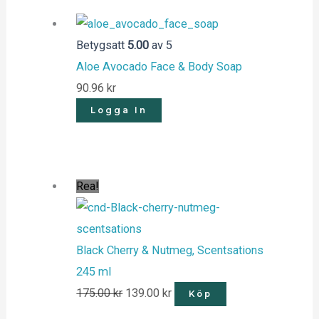
Betygsatt
5.00
av 5
Aloe Avocado Face & Body Soap
90.96
kr
Logga In
Rea!
Black Cherry & Nutmeg, Scentsations
245 ml
175.00
kr
139.00
kr
Köp