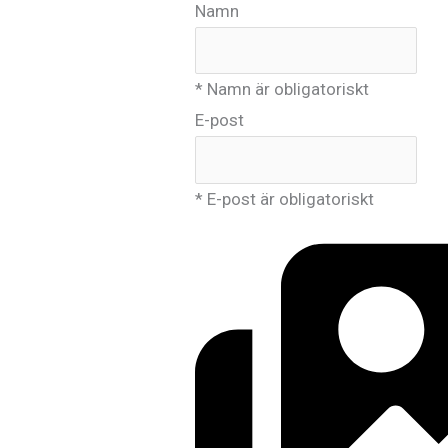
Namn
* Namn är obligatoriskt
E-post
* E-post är obligatoriskt