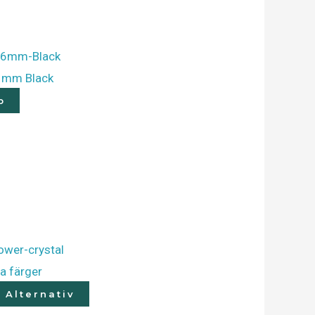
6 mm Black
p
a färger
j Alternativ