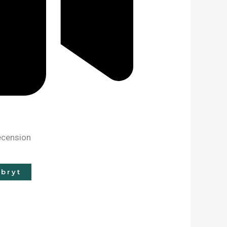
recension
bryt