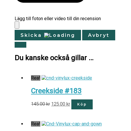
Lägg till foton eller video till din recension
Skicka
Avbryt
Du kanske också gillar …
Rea!
Creekside #183
145.00
kr
125.00
kr
Köp
Rea!