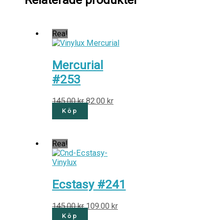
Rea!
Mercurial
#253
145.00
kr
82.00
kr
Köp
Rea!
Ecstasy #241
145.00
kr
109.00
kr
Köp