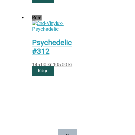
Rea!
Psychedelic
#312
145.00
kr
105.00
kr
Köp