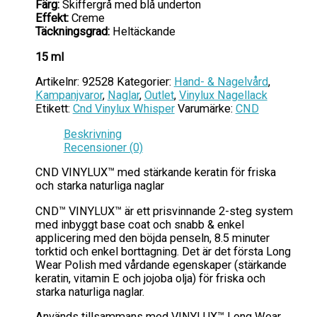
Färg:
Skiffergrå med blå underton
Effekt:
Creme
Täckningsgrad:
Heltäckande
15 ml
Artikelnr:
92528
Kategorier:
Hand- & Nagelvård
,
Kampanjvaror
,
Naglar
,
Outlet
,
Vinylux Nagellack
Etikett:
Cnd Vinylux Whisper
Varumärke:
CND
Beskrivning
Recensioner (0)
CND VINYLUX™ med stärkande keratin för friska
och starka naturliga naglar
CND™ VINYLUX™ är ett prisvinnande 2-steg system
med inbyggt base coat och snabb & enkel
applicering med den böjda penseln, 8.5 minuter
torktid och enkel borttagning. Det är det första Long
Wear Polish med vårdande egenskaper (stärkande
keratin, vitamin E och jojoba olja) för friska och
starka naturliga naglar.
Används tillsammans med VINYLUX™ Long Wear