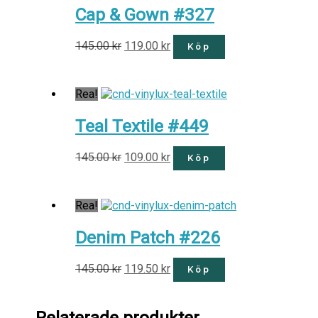
Cap & Gown #327
145.00
kr
119.00
kr
Köp
Rea!
Teal Textile #449
145.00
kr
109.00
kr
Köp
Rea!
Denim Patch #226
145.00
kr
119.50
kr
Köp
Relaterade produkter